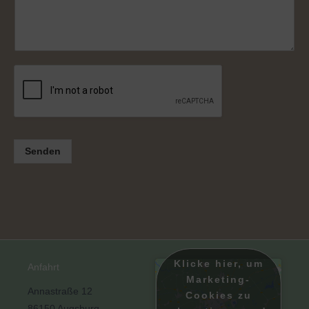
c
*
h
r
i
c
h
t
*
Senden
Klicke hier, um
Anfahrt
Marketing-
Annastraße 12
Cookies zu
86150 Augsburg