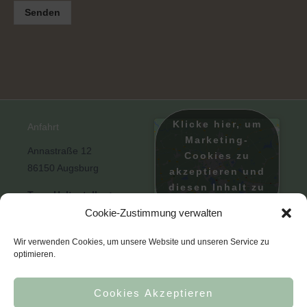
Senden
Klicke hier, um
Anfahrt
Marketing-
Annastraße 12
Cookies zu
86150 Augsburg
akzeptieren und
diesen Inhalt zu
Tram-Haltestellen:
aktivieren
Rathausplatz
Cookie-Zustimmung verwalten
Copyright © 2026 Logopädie
Theater
Augsburg • made by
ewwwik
Wir verwenden Cookies, um unsere Website und unseren Service zu
Königsplatz
optimieren.
Datenschutzerklärung
Moritzplatz
Impressum
Parkgaragen:
Cookies Akzeptieren
Cookie-Richtlinie (EU)